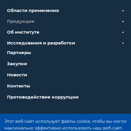
Области применения
Продукция
Об институте
Исследования и разработки
Партнеры
Закупки
Новости
Контакты
Противодействие коррупции
© 2026 АО «НИИ полимеров»
Этот веб-сайт использует файлы cookie, чтобы вы могли
Политика обработки персональных данных
максимально эффективно использовать наш веб-сайт.