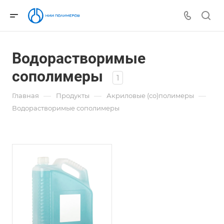
Водорастворимые
сополимеры
1
—
—
—
Главная
Продукты
Акриловые (со)полимеры
Водорастворимые сополимеры