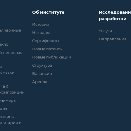
Об институте
Исследовани
разработки
История
заливочные
Услуги
Награды
Направления
Сертификаты
екло
Новые патенты
й пенопласт
Новые публикации
Структура
е
 смазки
Вакансии
Аренда
 ПВХ
 композиции
полимеры
аты
дицины,
анитарии и