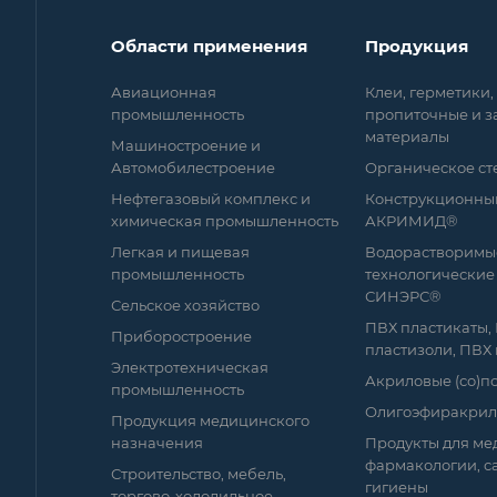
Области применения
Продукция
Авиационная
Клеи, герметики,
промышленность
пропиточные и 
материалы
Машиностроение и
Автомобилестроение
Органическое ст
Нефтегазовый комплекс и
Конструкционны
химическая промышленность
АКРИМИД®
Легкая и пищевая
Водорастворимы
промышленность
технологические
СИНЭРС®
Сельское хозяйство
ПВХ пластикаты,
Приборостроение
пластизоли, ПВХ
Электротехническая
Акриловые (со)
промышленность
Олигоэфиракрил
Продукция медицинского
назначения
Продукты для ме
фармакологии, с
Строительство, мебель,
гигиены
торгово-холодильное