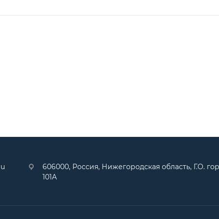
ru
606000, Россия, Нижегородская область, Г.О. гор
101А