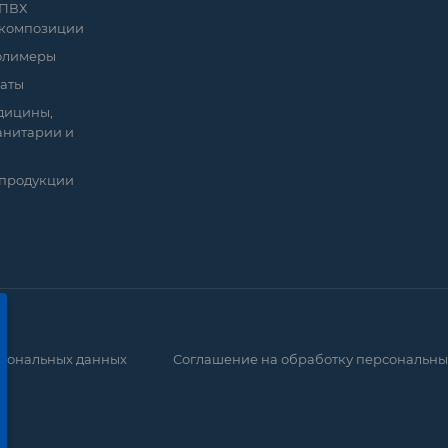
 ПВХ
 композиции
полимеры
аты
дицины,
анитарии и
 продукции
рсональных данных
Соглашение на обработку персональны