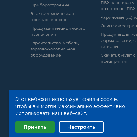
ПВХ пластикаты,
Приборостроение
пластизоли, ПВХ
Электротехническая
Акриловые (со)
промышленность
Олигоэфиракрил
Продукция медицинского
назначения
Продукты для ме
фармакологии, с
Строительство, мебель,
гигиены
торгово-холодильное
оборудование
Скачать буклет о
предприятия
Этот веб-сайт использует файлы cookie,
чтобы вы могли максимально эффективно
© 2026 АО «НИИ полимеров»
Политика обработки пе
использовать наш веб-сайт.
Выберите настройки cookie
RU
Принять
Настроить
Минимальные
Аналитические/Функциональные