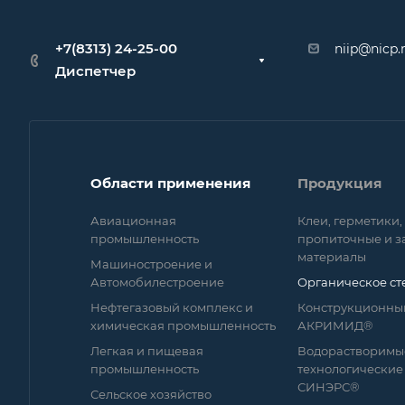
+7(8313) 24-25-00
niip@nicp.
Диспетчер
Области применения
Продукция
Авиационная
Клеи, герметики,
промышленность
пропиточные и 
материалы
Машиностроение и
Автомобилестроение
Органическое ст
Нефтегазовый комплекс и
Конструкционны
химическая промышленность
АКРИМИД®
Легкая и пищевая
Водорастворимы
промышленность
технологические
СИНЭРС®
Сельское хозяйство