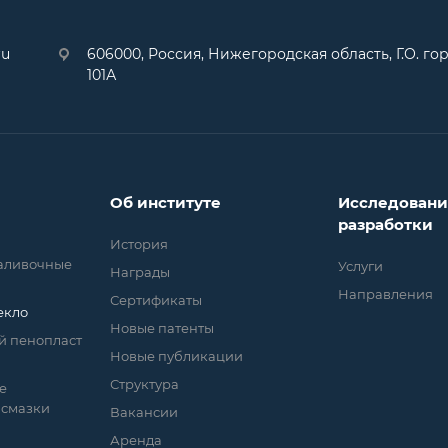
ru
606000, Россия, Нижегородская область, Г.О. гор
101А
Об институте
Исследовани
разработки
История
заливочные
Услуги
Награды
Направления
Сертификаты
екло
Новые патенты
й пенопласт
Новые публикации
Структура
е
 смазки
Вакансии
Аренда